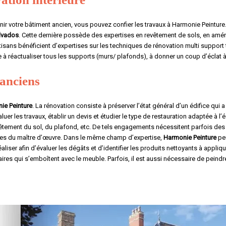
unir votre bâtiment ancien, vous pouvez confier les travaux à Harmonie Peinture
alvados
. Cette dernière possède des expertises en revêtement de sols, en amén
rtisans bénéficient d’expertises sur les techniques de rénovation multi support t
te à réactualiser tous les supports (murs/ plafonds), à donner un coup d’éclat 
 anciens
ie Peinture
. La rénovation consiste à préserver l’état général d’un édifice q
luer les travaux, établir un devis et étudier le type de restauration adaptée à l
evêtement du sol, du plafond, etc. De tels engagements nécessitent parfois des
âches du maître d’œuvre. Dans le même champ d’expertise,
Harmonie Peinture
peu
éaliser afin d’évaluer les dégâts et d’identifier les produits nettoyants à appli
res qui s’emboîtent avec le meuble. Parfois, il est aussi nécessaire de peindre 