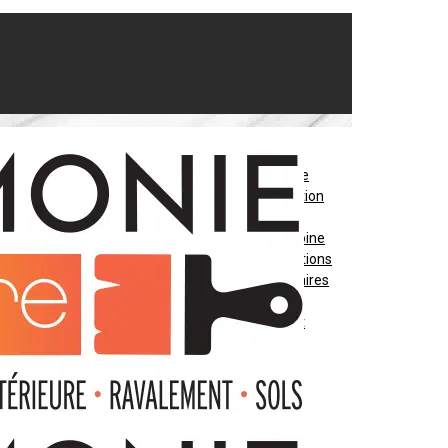
Peinture
Décoration
Sols
Patrimoine
Réalisations
Partenaires
Blog
Contact
06 74 10 92 53