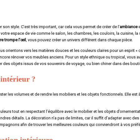
son style. C’est très important, car cela vous permet de créer de l’
ambiance
e
votre espace de vie comme le salon, les chambres, les couloirs, la cuisine, la 
re trompe l’œil
, vous pouvez créer un univers différent dans chaque pièce.
ous orientons vers les matières douces et les couleurs claires pour un esprit «
ncore rénover vos meubles anciens. Pour un style ethnique ou tropical, vous av
er des objets issus de vos souvenirs de voyage, ou bien chiner dans des bou
intérieur ?
ter les volumes et de rendre les mobiliers et les objets fonctionnels. Elle es
urs tout en respectant l’équilibre avec le mobilier et les objets d’ornementatio
res détails. La décoration n’a pas de limites, car il suffit d’adapter avec des
agnons afin de trouver les meilleures couleurs qui conviendront à vos préfé
ation intérieure