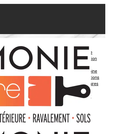
Peinture
Décoration
Sols
Patrimoine
Réalisations
Partenaires
Blog
Contact
06 74 10 92 53