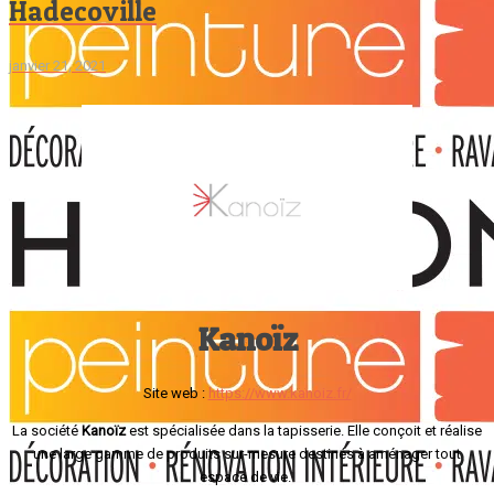
Hadecoville
janvier 21, 2021
Kanoïz
Site web :
https://www.kanoiz.fr/
La société
Kanoïz
est spécialisée dans la tapisserie. Elle conçoit et réalise
une large gamme de produits sur-mesure destinés à aménager tout
espace de vie.