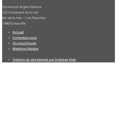
Showroom Argile Peinture
12C boulevard de la mer
Bar de la mer – Les Planches
14800 Deauville
Accueil
Contactez-nous
Où nous trouver
Mentions légales
Création du site internet par Digibase Web