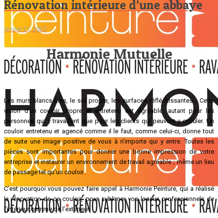
Rénovation intérieure d’une abbaye
janvier 21, 2021
Harmonie Mutuelle
Les murs blancs unis, le sol propre, les surfaces réfléchissantes… Cette
vision d’un couloir propre et entretenu est agréable, autant pour les
personnes qui y travaillent que pour les clients qui peuvent y circuler. Un
couloir entretenu et agencé comme il le faut, comme celui-ci, donne tout
de suite une image positive de vous à n’importe qui y entre. Toutes les
pièces sont importantes pour donner une bonne impression de votre
entreprise et instaurer un environnement de travail agréable ; même un lieu
de passage tel qu’un couloir.
C’est pourquoi vous pouvez faire appel à Harmonie Peinture, qui a réalisé
la rénovation de ce couloir, pour sublimer vos locaux professionnels de
l’intérieur comme de l’extérieur.