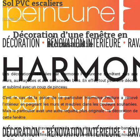
Sol PVC escaliers
janvier 26, 2021
Décoration d’une fenêtre en
Normandie
Les décorations réalisées par Harmonie Peinture ne s’arrêtent pas aux
murs, aux façades et aux surfaces en bois. En effet, tout peut être décoré
et sublimé avec un coup de pinceau.
C’est le cas de la pièce de ce particulier. Harmonie Peinture a rénové
l’intérieur en peignant les murs et meubles dans les couleurs souhaitées.
Mais le particulier avait une autre requête, plus originale : la décoration de
cette fenêtre.
Ainsi, une fois les travaux terminés, cette vitre est passée de banale à
originale. Les tracés fins et précis ajoutent une touche totalement nouvelle,